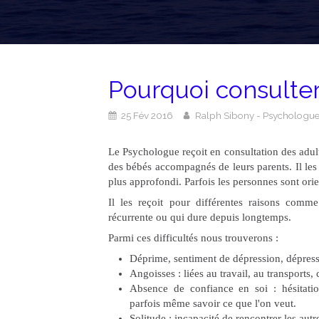
Pourquoi consulter
25 Fév 2016
Ralph Sibony - Psychologue 
Le Psychologue reçoit en consultation des adult
des bébés accompagnés de leurs parents. Il les 
plus approfondi. Parfois les personnes sont or
Il les reçoit pour différentes raisons comm
récurrente ou qui dure depuis longtemps.
Parmi ces difficultés nous trouverons :
Déprime, sentiment de dépression, dépressio
Angoisses : liées au travail, au transports,
Absence de confiance en soi : hésitation
parfois même savoir ce que l'on veut.
Solitude : incapacité de rencontrer les autr