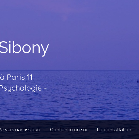
 Sibony
 Paris 11
Psychologie -
Pervers narcissique
Confiance en soi
La consultation