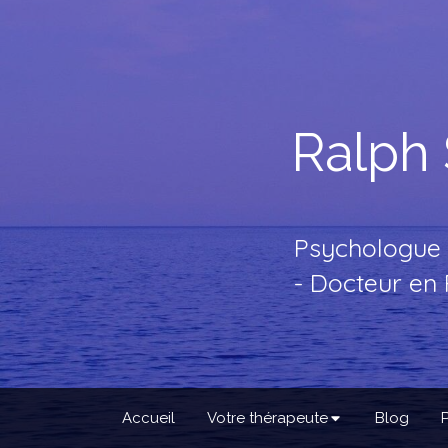
Ralph
Psychologue à
- Docteur en 
Accueil
Votre thérapeute
Blog