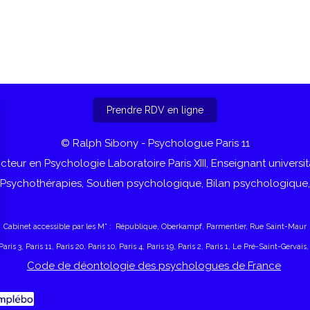
Prendre RDV en ligne
© Ralph Sibony - Psychologue Paris 11
teur en Psychologie Laboratoire Paris XIII, Enseignant universit
Psychothérapies, Soutien psychologique, Bilan psychologique,
Cabinet accessible par les M° : République, Oberkampf, Parmentier, Rue Saint-Maur
aris 3, Paris 11, Paris 20, Paris 10, Paris 4, Paris 19, Paris 2, Paris 1, Le Pré-Saint-Gervais,
Code de déontologie des psychologues de France