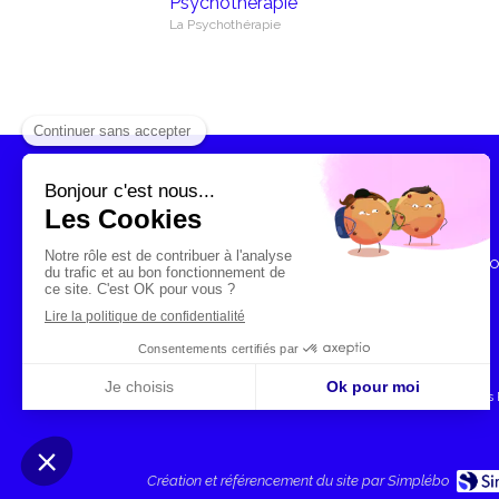
Psychothérapie
La Psychothérapie
Doc
depuis P
Création et référencement du site par Simplébo