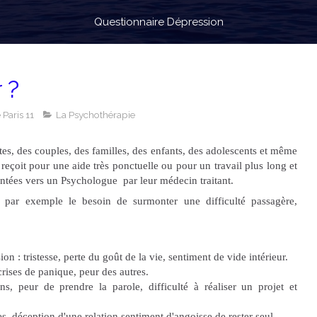
Questionnaire Dépression
 ?
Paris 11
La Psychothérapie
es, des couples, des familles, des enfants, des adolescents et même
reçoit pour une aide très ponctuelle ou pour un travail plus long et
ientées vers un Psychologue par leur médecin traitant.
e par exemple le besoin de surmonter une difficulté passagère,
n : tristesse, perte du goût de la vie, sentiment de vide intérieur.
 crises de panique, peur des autres.
s, peur de prendre la parole, difficulté à réaliser un projet et
es, déception d'une relation sentiment d'angoisse de rester seul.