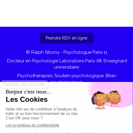
Prendre RDV en ligne
© Ralph Sibony - Psychologue Paris 11
Docteur en Psychologie Laboratoire Paris XIII, Enseignant
universitaire
Psychothérapies, Soutien psychologique, Bilan
psychologique,
Cabinet accessible par les M° : République, Oberkampf, Parmentier, Rue
Saint-Maur
depuis Paris 3, Paris 11, Paris 20, Paris 10, Paris 4, Paris 19, Paris 2, Paris 1, Le
Pré-Saint-Gervais, Paris 12
Code de déontologie des psychologues de France